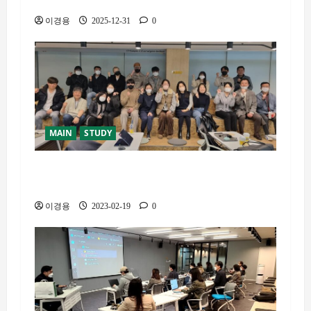
영 방향 공유 (서울/부산)
이경용
2025-12-31
0
MAIN
STUDY
2/18 AI클럽 5기 부산 인공지능 스터디 첫모
임 후기
이경용
2023-02-19
0