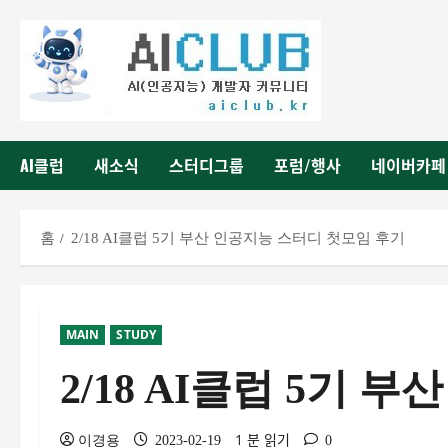
AI클럽
새소식
스터디그룹
포럼/행사
네이버카페
홈
2/18 AI클럽 5기 부산 인공지능 스터디 첫모임 후기
MAIN
STUDY
2/18 AI클럽 5기
1 분 읽기
이경용
2023-02-19
0